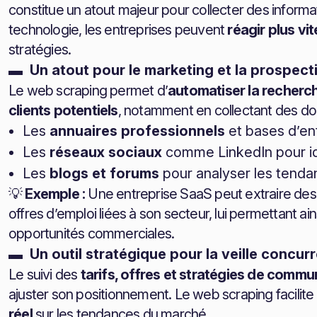
constitue un atout majeur pour collecter des informa
technologie, les entreprises peuvent
réagir plus vi
stratégies.
▬ Un atout pour le marketing et la prospect
Le web scraping permet d’
automatiser la recherc
clients potentiels
, notamment en collectant des do
Les
annuaires professionnels
et bases d’en
Les
réseaux sociaux
comme LinkedIn pour ide
Les
blogs et forums
pour analyser les tenda
💡
Exemple :
Une entreprise SaaS peut extraire des i
offres d’emploi liées à son secteur, lui permettant 
opportunités commerciales.
▬ Un outil stratégique pour la veille concurr
Le suivi des
tarifs, offres et stratégies de commu
ajuster son positionnement. Le web scraping facili
réel
sur les tendances du marché.