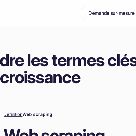
Demande sur-mesure
re les termes clés
 croissance
Définition
Web scraping
Web scraping