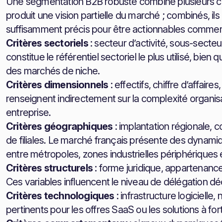
Une segmentation B2B robuste combine plusieurs cat
produit une vision partielle du marché ; combinés, i
suffisamment précis pour être actionnables commer
Critères sectoriels
: secteur d’activité, sous-secteu
constitue le référentiel sectoriel le plus utilisé, bien 
des marchés de niche.
Critères dimensionnels
: effectifs, chiffre d’affair
renseignent indirectement sur la complexité organisa
entreprise.
Critères géographiques
: implantation régionale, 
de filiales. Le marché français présente des dynam
entre métropoles, zones industrielles périphériques et
Critères structurels
: forme juridique, appartenanc
Ces variables influencent le niveau de délégation déci
Critères technologiques
: infrastructure logicielle,
pertinents pour les offres SaaS ou les solutions à f