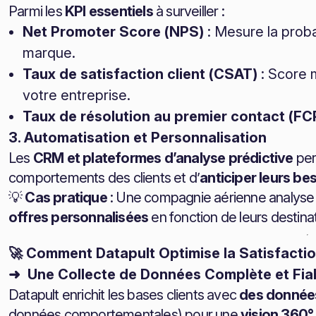
Parmi les
KPI essentiels
à surveiller :
Net Promoter Score (NPS)
: Mesure la prob
marque.
Taux de satisfaction client (CSAT)
: Score 
votre entreprise.
Taux de résolution au premier contact (FC
3. Automatisation et Personnalisation
Les
CRM et plateformes d’analyse prédictive
per
comportements des clients et d’
anticiper leurs be
💡
Cas pratique
: Une compagnie aérienne analyse 
offres personnalisées
en fonction de leurs destinat
🚀 Comment Datapult Optimise la Satisfactio
➜ Une Collecte de Données Complète et Fia
Datapult enrichit les bases clients avec
des données
données comportementales) pour une
vision 360°