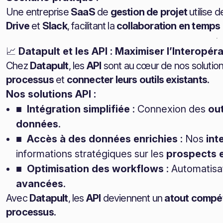
Une entreprise
SaaS
de
gestion de projet
utilise 
Drive
et
Slack
, facilitant la
collaboration en temps 
📈
Datapult et les API : Maximiser l’Interopéra
Chez
Datapult
, les
API
sont au cœur de nos solution
processus
et
connecter leurs outils existants
.
Nos solutions API :
■ Intégration simplifiée
: Connexion des
out
données
.
■ Accès à des données enrichies
: Nos
int
informations stratégiques sur les
prospects e
■ Optimisation des workflows
: Automatisa
avancées
.
Avec
Datapult
, les
API
deviennent un
atout compét
processus
.