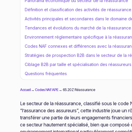
Panorama économique du secteur de la réassurance
Définition et classification des activités de réassurance
Activités principales et secondaires dans le domaine d
Tendances et évolutions du marché de la réassurance
Environnement réglementaire spécifique à la réassura
Codes NAF connexes et différences avec la réassura
Stratégies de prospection B2B dans le secteur de la r
Ciblage B2B par taille et spécialisation des réassureurs
Questions fréquentes
Accueil
→
Codes NAF APE
→
65.20Z Réassurance
Le secteur de la réassurance, classifié sous le code
“l’assurance des assureurs”, cette industrie joue un
transférer une partie de leurs engagements financiers
ce secteur hautement spécialisé, bien que composé d
environnement international particulièrement compéti