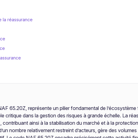
e la réassurance
nce
nce
éassurance
 NAF 65.20Z, représente un pilier fondamental de l’écosystème 
 rôle critique dans la gestion des risques à grande échelle. La
, contribuant ainsi à la stabilisation du marché et à la protect
’un nombre relativement restreint d’acteurs, gère des volumes 
tif. Le code NAF 65.20Z encadre précisément cette activité fin