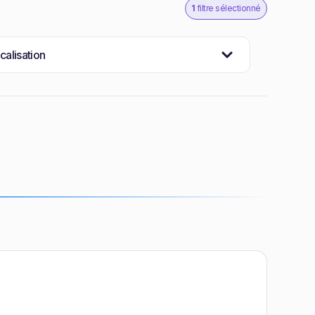
1
filtre sélectionné
calisation