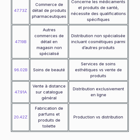
Concerne les médicaments
Commerce de
et produits de santé,
47.73Z
détail de produits
nécessite des qualifications
pharmaceutiques
spécifiques
Autres
commerces de
Distribution non spécialisée
47.19B
détail en
incluant cosmétiques parmi
magasin non
d’autres produits
spécialisé
Services de soins
96.02B
Soins de beauté
esthétiques vs vente de
produits
Vente à distance
Distribution exclusivement
47.91A
sur catalogue
en ligne
général
Fabrication de
parfums et
20.42Z
Production vs distribution
produits de
toilette