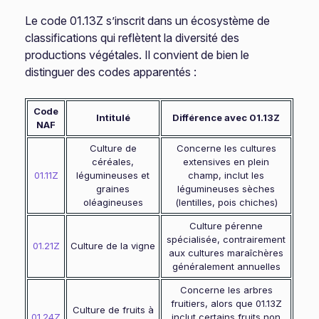
Le code 01.13Z s’inscrit dans un écosystème de
classifications qui reflètent la diversité des
productions végétales. Il convient de bien le
distinguer des codes apparentés :
Code
Intitulé
Différence avec 01.13Z
NAF
Culture de
Concerne les cultures
céréales,
extensives en plein
01.11Z
légumineuses et
champ, inclut les
graines
légumineuses sèches
oléagineuses
(lentilles, pois chiches)
Culture pérenne
spécialisée, contrairement
01.21Z
Culture de la vigne
aux cultures maraîchères
généralement annuelles
Concerne les arbres
fruitiers, alors que 01.13Z
Culture de fruits à
01.24Z
inclut certains fruits non