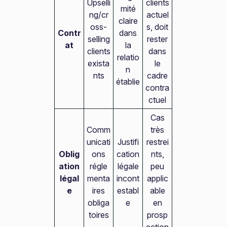
Upselli
clients
mité
ng/cr
actuel
claire
oss-
s, doit
Contr
dans
selling
rester
at
la
clients
dans
relatio
exista
le
n
nts
cadre
établie
contra
ctuel
Cas
Comm
très
unicati
Justifi
restrei
Oblig
ons
cation
nts,
ation
régle
légale
peu
légal
menta
incont
applic
e
ires
establ
able
obliga
e
en
toires
prosp
ection