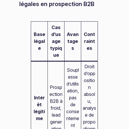
légales en prospection B2B
Cas
Base
d’us
Avan
Cont
légal
age
tage
raint
e
typiq
s
es
ue
Droit
Soupl
d’opp
esse
ositio
d’utilis
Prosp
n
ation,
ection
absol
Intér
pas
B2B à
u,
êt
de
froid,
analys
légiti
conse
lead
e de
me
nteme
gener
propo
nt
ation
rtionn