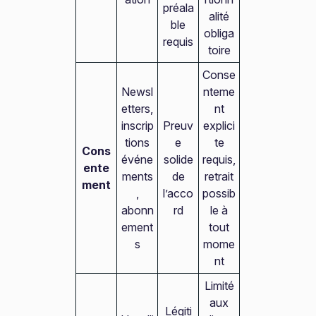
préala
alité
ble
obliga
requis
toire
Conse
Newsl
nteme
etters,
nt
inscrip
Preuv
explici
tions
e
te
Cons
événe
solide
requis,
ente
ments
de
retrait
ment
,
l’acco
possib
abonn
rd
le à
ement
tout
s
mome
nt
Limité
aux
Légiti