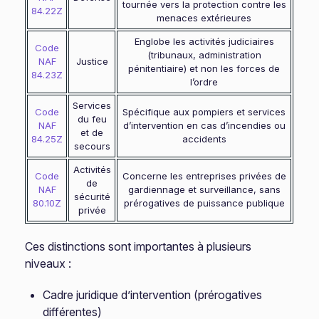
tournée vers la protection contre les
84.22Z
menaces extérieures
Englobe les activités judiciaires
Code
(tribunaux, administration
NAF
Justice
pénitentiaire) et non les forces de
84.23Z
l’ordre
Services
Code
Spécifique aux pompiers et services
du feu
NAF
d’intervention en cas d’incendies ou
et de
84.25Z
accidents
secours
Activités
Code
Concerne les entreprises privées de
de
NAF
gardiennage et surveillance, sans
sécurité
80.10Z
prérogatives de puissance publique
privée
Ces distinctions sont importantes à plusieurs
niveaux :
Cadre juridique d’intervention (prérogatives
différentes)