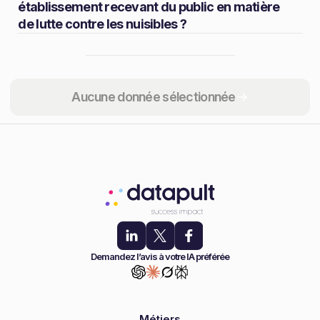
établissement recevant du public en matière
de lutte contre les nuisibles ?
Partager
Aucune donnée sélectionnée
Demandez l’avis à votre IA préférée
Métiers