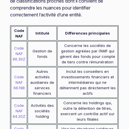
de classifications proches dont il convient de
comprendre les nuances pour identifier
correctement l’activité d’une entité.
Code
Intitulé
Différences principales
NAF
Concerne les sociétés de
Code
Gestion de
gestion agréées par l’AMF qui
NAF
fonds
gèrent des fonds pour compte
66.30Z
de tiers contre rémunération
Autres
Inclut les conseillers en
Code
activités
investissements financiers et
NAF
auxiliaires de
intermédiaires qui ne
66.19B
services
détiennent pas directement les
financiers
actifs
Concerne les holdings qui,
Code
Activités des
outre la détention de titres,
NAF
sociétés
exercent un contrôle actif sur
64.20Z
holding
leurs filiales
Code
Vise les structures juridiques