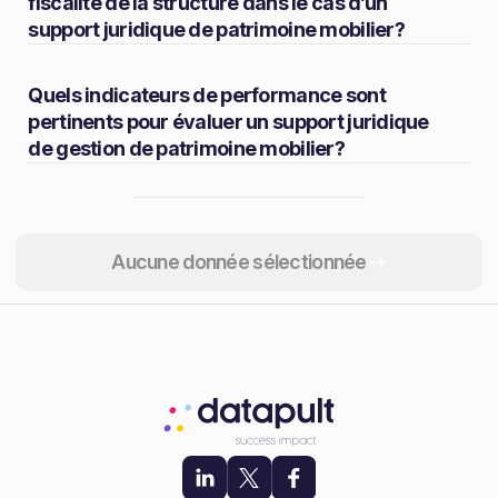
fiscalité de la structure dans le cas d’un
support juridique de patrimoine mobilier?
Quels indicateurs de performance sont
pertinents pour évaluer un support juridique
de gestion de patrimoine mobilier?
Partager
Aucune donnée sélectionnée