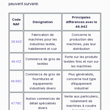
peuvent survenir.
Principales
Code
Désignation
différences avec le
NAF
46.64Z
Fabrication de
Concerne la
machines pour les
production des
28.94Z
industries textile,
machines, pas leur
habillement et cuir
distribution
Porte sur les produits
Commerce de gros de
46.41Z
textiles finis et non sur
textiles
les machines
Commerce de gros de
Plus généraliste,
fournitures et
concerne tout type
46.69C
équipements
d’équipement
industriels divers
industriel
Vente aux particuliers,
Autres commerces de
notamment de
47.78C
détail spécialisés
machines à coudre
divers