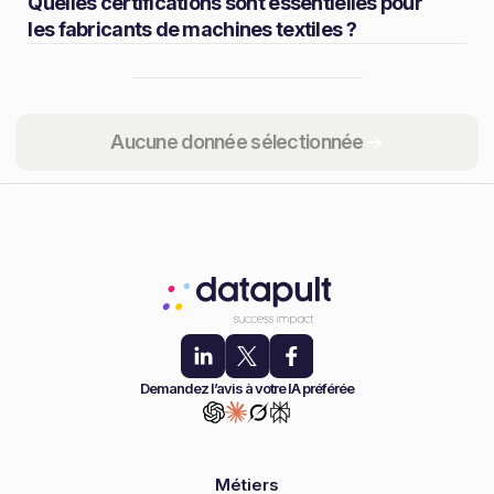
Quelles certifications sont essentielles pour
les fabricants de machines textiles ?
Partager
Aucune donnée sélectionnée
Demandez l’avis à votre IA préférée
Métiers