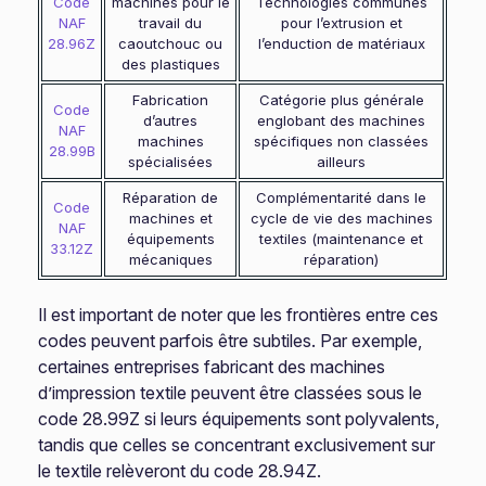
Code
machines pour le
Technologies communes
NAF
travail du
pour l’extrusion et
28.96Z
caoutchouc ou
l’enduction de matériaux
des plastiques
Fabrication
Catégorie plus générale
Code
d’autres
englobant des machines
NAF
machines
spécifiques non classées
28.99B
spécialisées
ailleurs
Réparation de
Complémentarité dans le
Code
machines et
cycle de vie des machines
NAF
équipements
textiles (maintenance et
33.12Z
mécaniques
réparation)
Il est important de noter que les frontières entre ces
codes peuvent parfois être subtiles. Par exemple,
certaines entreprises fabricant des machines
d’impression textile peuvent être classées sous le
code 28.99Z si leurs équipements sont polyvalents,
tandis que celles se concentrant exclusivement sur
le textile relèveront du code 28.94Z.