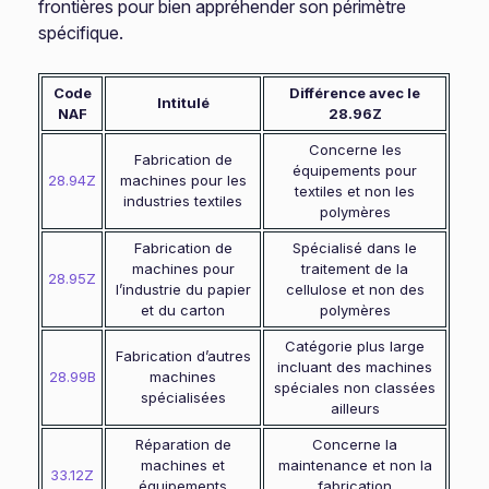
frontières pour bien appréhender son périmètre
spécifique.
Code
Différence avec le
Intitulé
NAF
28.96Z
Concerne les
Fabrication de
équipements pour
28.94Z
machines pour les
textiles et non les
industries textiles
polymères
Fabrication de
Spécialisé dans le
machines pour
traitement de la
28.95Z
l’industrie du papier
cellulose et non des
et du carton
polymères
Catégorie plus large
Fabrication d’autres
incluant des machines
28.99B
machines
spéciales non classées
spécialisées
ailleurs
Réparation de
Concerne la
machines et
maintenance et non la
33.12Z
équipements
fabrication