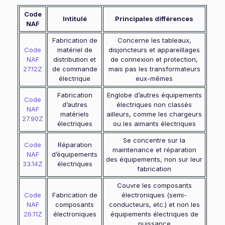
Code
Intitulé
Principales différences
NAF
Fabrication de
Concerne les tableaux,
Code
matériel de
disjoncteurs et appareillages
NAF
distribution et
de connexion et protection,
27.12Z
de commande
mais pas les transformateurs
électrique
eux-mêmes
Fabrication
Englobe d’autres équipements
Code
d’autres
électriques non classés
NAF
matériels
ailleurs, comme les chargeurs
27.90Z
électriques
ou les aimants électriques
Se concentre sur la
Code
Réparation
maintenance et réparation
NAF
d’équipements
des équipements, non sur leur
33.14Z
électriques
fabrication
Couvre les composants
Code
Fabrication de
électroniques (semi-
NAF
composants
conducteurs, etc.) et non les
26.11Z
électroniques
équipements électriques de
puissance