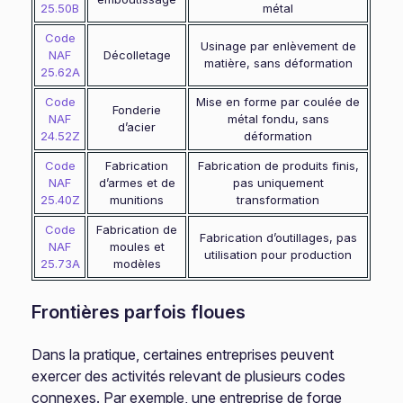
25.50B
métal
Code
Usinage par enlèvement de
NAF
Décolletage
matière, sans déformation
25.62A
Code
Mise en forme par coulée de
Fonderie
NAF
métal fondu, sans
d’acier
24.52Z
déformation
Code
Fabrication
Fabrication de produits finis,
NAF
d’armes et de
pas uniquement
25.40Z
munitions
transformation
Code
Fabrication de
Fabrication d’outillages, pas
NAF
moules et
utilisation pour production
25.73A
modèles
Frontières parfois floues
Dans la pratique, certaines entreprises peuvent
exercer des activités relevant de plusieurs codes
connexes. Par exemple, une entreprise de forge