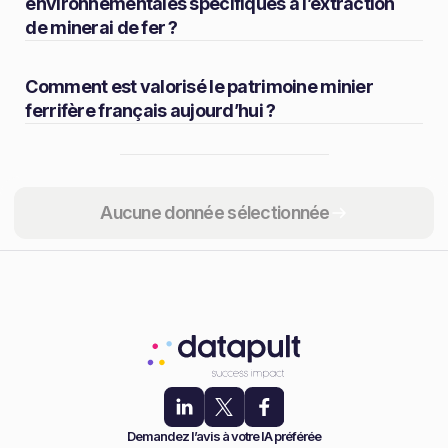
environnementales spécifiques à l’extraction
de minerai de fer ?
Comment est valorisé le patrimoine minier
ferrifère français aujourd’hui ?
Partager
Aucune donnée sélectionnée
Demandez l’avis à votre IA préférée