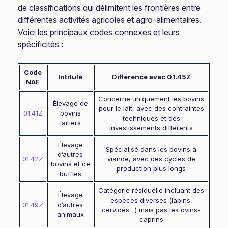
de classifications qui délimitent les frontières entre
différentes activités agricoles et agro-alimentaires.
Voici les principaux codes connexes et leurs
spécificités :
Code
Intitulé
Différence avec 01.45Z
NAF
Concerne uniquement les bovins
Élevage de
pour le lait, avec des contraintes
01.41Z
bovins
techniques et des
laitiers
investissements différents
Élevage
Spécialisé dans les bovins à
d’autres
01.42Z
viande, avec des cycles de
bovins et de
production plus longs
buffles
Catégorie résiduelle incluant des
Élevage
espèces diverses (lapins,
01.49Z
d’autres
cervidés…) mais pas les ovins-
animaux
caprins