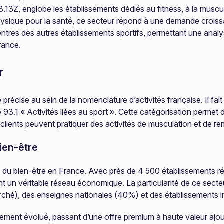
13Z, englobe les établissements dédiés au fitness, à la muscul
 physique pour la santé, ce secteur répond à une demande croiss
centres des autres établissements sportifs, permettant une anal
France.
r
cise au sein de la nomenclature d’activités française. Il fait p
 93.1 « Activités liées au sport ». Cette catégorisation permet d
es clients peuvent pratiquer des activités de musculation et de r
ien-être
 du bien-être en France. Avec près de 4 500 établissements répa
t un véritable réseau économique. La particularité de ce secte
rché), des enseignes nationales (40%) et des établissements
ent évolué, passant d’une offre premium à haute valeur ajouté