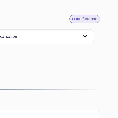
1
filtre sélectionné
calisation