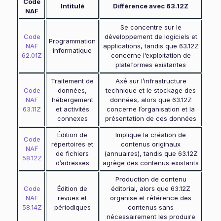
Code
Intitulé
Différence avec 63.12Z
NAF
Se concentre sur le
Code
développement de logiciels et
Programmation
NAF
applications, tandis que 63.12Z
informatique
62.01Z
concerne l’exploitation de
plateformes existantes
Traitement de
Axé sur l’infrastructure
Code
données,
technique et le stockage des
NAF
hébergement
données, alors que 63.12Z
63.11Z
et activités
concerne l’organisation et la
connexes
présentation de ces données
Édition de
Implique la création de
Code
répertoires et
contenus originaux
NAF
de fichiers
(annuaires), tandis que 63.12Z
58.12Z
d’adresses
agrège des contenus existants
Production de contenu
Code
Édition de
éditorial, alors que 63.12Z
NAF
revues et
organise et référence des
58.14Z
périodiques
contenus sans
nécessairement les produire