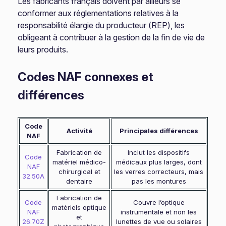
Les fabricants français doivent par ailleurs se
conformer aux réglementations relatives à la
responsabilité élargie du producteur (REP), les
obligeant à contribuer à la gestion de la fin de vie de
leurs produits.
Codes NAF connexes et
différences
Code
Activité
Principales différences
NAF
Fabrication de
Inclut les dispositifs
Code
matériel médico-
médicaux plus larges, dont
NAF
chirurgical et
les verres correcteurs, mais
32.50A
dentaire
pas les montures
Fabrication de
Code
Couvre l’optique
matériels optique
NAF
instrumentale et non les
et
26.70Z
lunettes de vue ou solaires