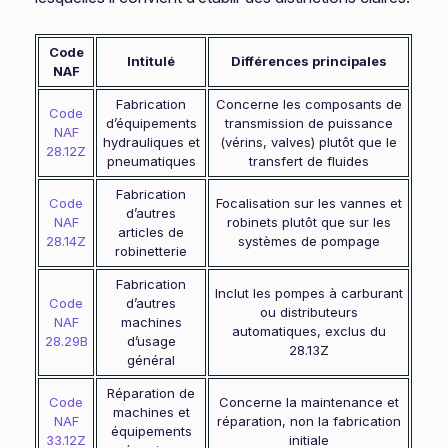
Code
Intitulé
Différences principales
NAF
Fabrication
Concerne les composants de
Code
d’équipements
transmission de puissance
NAF
hydrauliques et
(vérins, valves) plutôt que le
28.12Z
pneumatiques
transfert de fluides
Fabrication
Code
Focalisation sur les vannes et
d’autres
NAF
robinets plutôt que sur les
articles de
28.14Z
systèmes de pompage
robinetterie
Fabrication
Inclut les pompes à carburant
Code
d’autres
ou distributeurs
NAF
machines
automatiques, exclus du
28.29B
d’usage
28.13Z
général
Réparation de
Code
Concerne la maintenance et
machines et
NAF
réparation, non la fabrication
équipements
33.12Z
initiale