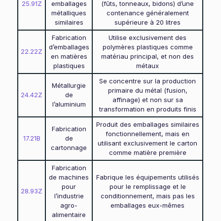
25.91Z
emballages
(fûts, tonneaux, bidons) d’une
métalliques
contenance généralement
similaires
supérieure à 20 litres
Fabrication
Utilise exclusivement des
d’emballages
polymères plastiques comme
22.22Z
en matières
matériau principal, et non des
plastiques
métaux
Se concentre sur la production
Métallurgie
primaire du métal (fusion,
24.42Z
de
affinage) et non sur sa
l’aluminium
transformation en produits finis
Produit des emballages similaires
Fabrication
fonctionnellement, mais en
17.21B
de
utilisant exclusivement le carton
cartonnage
comme matière première
Fabrication
de machines
Fabrique les équipements utilisés
pour
pour le remplissage et le
28.93Z
l’industrie
conditionnement, mais pas les
agro-
emballages eux-mêmes
alimentaire