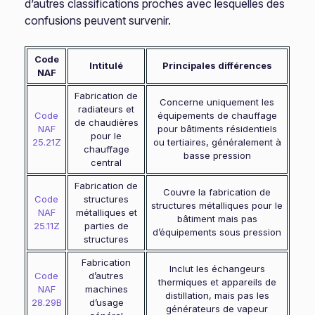
d’autres classifications proches avec lesquelles des
confusions peuvent survenir.
Code
Intitulé
Principales différences
NAF
Fabrication de
Concerne uniquement les
radiateurs et
Code
équipements de chauffage
de chaudières
NAF
pour bâtiments résidentiels
pour le
25.21Z
ou tertiaires, généralement à
chauffage
basse pression
central
Fabrication de
Couvre la fabrication de
Code
structures
structures métalliques pour le
NAF
métalliques et
bâtiment mais pas
25.11Z
parties de
d’équipements sous pression
structures
Fabrication
Inclut les échangeurs
Code
d’autres
thermiques et appareils de
NAF
machines
distillation, mais pas les
28.29B
d’usage
générateurs de vapeur