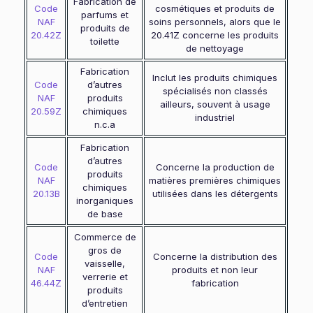
Fabrication de
Code
cosmétiques et produits de
parfums et
NAF
soins personnels, alors que le
produits de
20.42Z
20.41Z concerne les produits
toilette
de nettoyage
Fabrication
Inclut les produits chimiques
Code
d’autres
spécialisés non classés
NAF
produits
ailleurs, souvent à usage
20.59Z
chimiques
industriel
n.c.a
Fabrication
d’autres
Code
Concerne la production de
produits
NAF
matières premières chimiques
chimiques
20.13B
utilisées dans les détergents
inorganiques
de base
Commerce de
gros de
Code
Concerne la distribution des
vaisselle,
NAF
produits et non leur
verrerie et
46.44Z
fabrication
produits
d’entretien