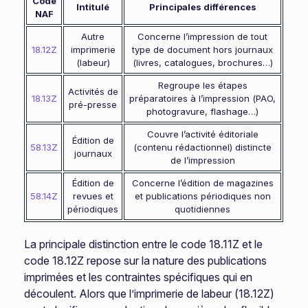
Code
Intitulé
Principales différences
NAF
Autre
Concerne l’impression de tout
18.12Z
imprimerie
type de document hors journaux
(labeur)
(livres, catalogues, brochures…)
Regroupe les étapes
Activités de
18.13Z
préparatoires à l’impression (PAO,
pré-presse
photogravure, flashage…)
Couvre l’activité éditoriale
Édition de
58.13Z
(contenu rédactionnel) distincte
journaux
de l’impression
Édition de
Concerne l’édition de magazines
58.14Z
revues et
et publications périodiques non
périodiques
quotidiennes
La principale distinction entre le code 18.11Z et le
code 18.12Z repose sur la nature des publications
imprimées et les contraintes spécifiques qui en
découlent. Alors que l’imprimerie de labeur (18.12Z)