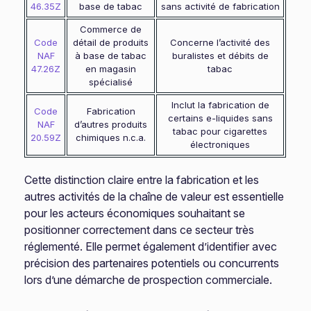
46.35Z
base de tabac
sans activité de fabrication
Commerce de
Code
détail de produits
Concerne l’activité des
NAF
à base de tabac
buralistes et débits de
47.26Z
en magasin
tabac
spécialisé
Inclut la fabrication de
Code
Fabrication
certains e-liquides sans
NAF
d’autres produits
tabac pour cigarettes
20.59Z
chimiques n.c.a.
électroniques
Cette distinction claire entre la fabrication et les
autres activités de la chaîne de valeur est essentielle
pour les acteurs économiques souhaitant se
positionner correctement dans ce secteur très
réglementé. Elle permet également d’identifier avec
précision des partenaires potentiels ou concurrents
lors d’une démarche de prospection commerciale.