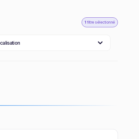
1
filtre sélectionné
calisation