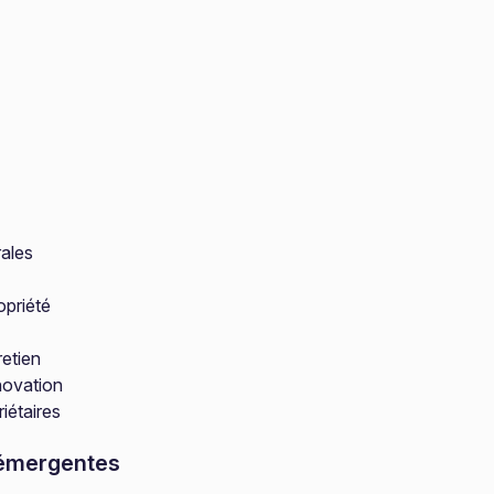
rales
opriété
retien
novation
iétaires
 émergentes